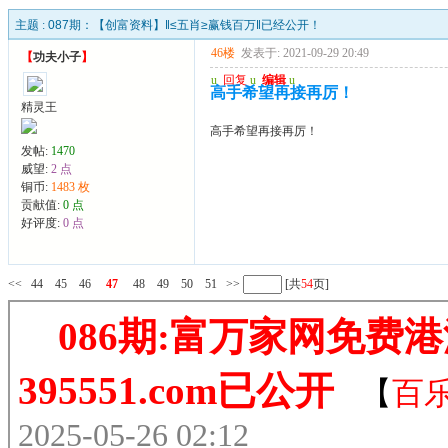
主题 :
087期：【创富资料】‖≤五肖≥赢钱百万‖已经公开！
46楼
发表于: 2021-09-29 20:49
【
功夫小子
】
u
回复
u
编辑
u
高手希望再接再厉！
精灵王
高手希望再接再厉！
发帖:
1470
威望:
2 点
铜币:
1483 枚
贡献值:
0 点
好评度:
0 点
<<
44
45
46
47
48
49
50
51
>>
[共
54
页]